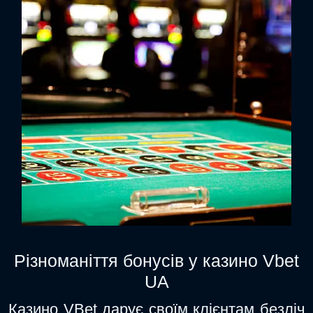
Різноманіття бонусів у казино Vbet
UA
Казино VBet дарує своїм клієнтам безліч