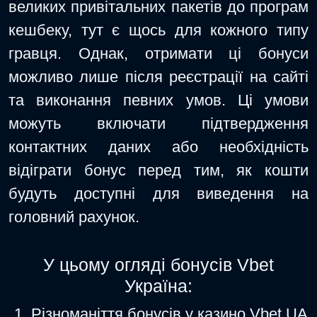
великих привітальних пакетів до програм
кешбеку, тут є щось для кожного типу
гравця. Однак, отримати ці бонуси
можливо лише після реєстрації на сайті
та виконання певних умов. Ці умови
можуть включати підтвердження
контактних даних або необхідність
відіграти бонус перед тим, як кошти
будуть доступні для виведення на
головний рахунок.
У цьому огляді бонусів Vbet
Україна:
Різноманіття бонусів у казино Vbet UA