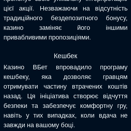
цієї акції. Незважаючи на відсутність
традиційного бездепозитного бонусу,
казино заміняє його іншими
привабливими пропозиціями.
Кешбек
Казино ВБет впровадило програму
кешбеку, яка дозволяє гравцям
отримувати частину втрачених коштів
назад. Ця ініціатива створює відчуття
безпеки та забезпечує комфортну гру,
навіть у тих випадках, коли вдача не
завжди на вашому боці.