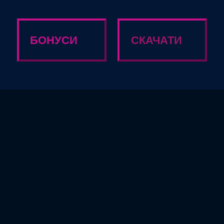
Іншими словами, промокод – це
унікальний ключ до додаткових переваг
на платформі.