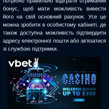
потрібно правильно відіграти отриманий
бонус, щоб мати можливість вивести
його на свій основний рахунок. Усе це
можна зробити в особистому кабінеті, де
також доступна можливість підтвердити
адресу електронної пошти або зв'язатися
зі службою підтримки.